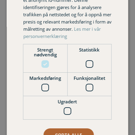
et anonymt id-nummer. Denne
Aktuelt
identifiseringen gjøres for å analysere
trafikken på nettstedet og for å oppnå mer
presis og relevant markedsføring i form av
målretting av annonser.
Les mer i vår
personvernerklæring
Strengt
Statistikk
nødvendig
Markedsføring
Funksjonalitet
Ugradert
Er barneforsikring nødvendig?
Barne- og ungdomsforsikring en av tingene
foreldre ikke vil kutte. Grunnen er enkel:
Forsikringen gir økonomisk støtte…
Les mer
GODTA ALLE