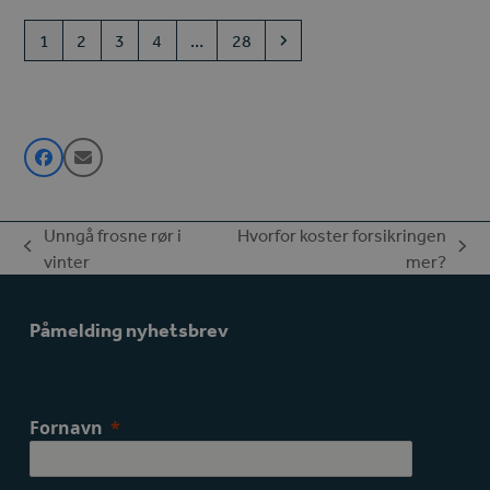
Page
Page
Page
Page
Page
Next
1
2
3
4
…
28
Unngå frosne rør i
Hvorfor koster forsikringen
previous
next
vinter
mer?
post:
post:
Påmelding nyhetsbrev
Fornavn