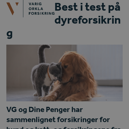
Open
Close
Best i test på
Skip
mobile
mobile
to
dyreforsikrin
menu
menu
content
g
VG og Dine Penger har
sammenlignet forsikringer for