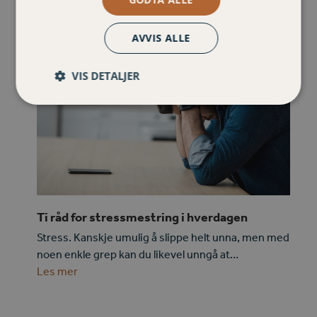
AVVIS ALLE
VIS DETALJER
Ti råd for stressmestring i hverdagen
Stress. Kanskje umulig å slippe helt unna, men med
noen enkle grep kan du likevel unngå at…
Les mer