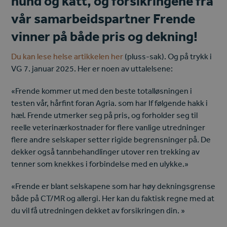
hund og katt, og forsikringene fra
vår samarbeidspartner Frende
vinner på både pris og dekning!
Du kan lese helse artikkelen her
(pluss-sak). Og på trykk i
VG 7. januar 2025. Her er noen av uttalelsene:
«Frende kommer ut med den beste totalløsningen i
testen vår, hårfint foran Agria. som har If følgende hakk i
hæl. Frende utmerker seg på pris, og forholder seg til
reelle veterinærkostnader for flere vanlige utredninger
flere andre selskaper setter rigide begrensninger på. De
dekker også tannbehandlinger utover ren trekking av
tenner som knekkes i forbindelse med en ulykke.»
«Frende er blant selskapene som har høy dekningsgrense
både på CT/MR og allergi. Her kan du faktisk regne med at
du vil få utredningen dekket av forsikringen din. »