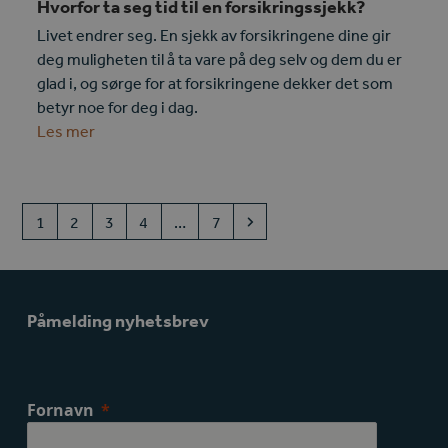
Hvorfor ta seg tid til en forsikringssjekk?
Livet endrer seg. En sjekk av forsikringene dine gir
deg muligheten til å ta vare på deg selv og dem du er
glad i, og sørge for at forsikringene dekker det som
betyr noe for deg i dag.
Les mer
Page
Page
Page
Page
Page
Next
1
2
3
4
…
7
Påmelding nyhetsbrev
Fornavn