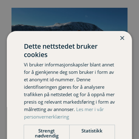
×
Dette nettstedet bruker
cookies
Vi bruker informasjonskapsler blant annet
for å gjenkjenne deg som bruker i form av
et anonymt id-nummer. Denne
identifiseringen gjøres for å analysere
Klar for påskeferien? Dette bør du sjekke før
trafikken på nettstedet og for å oppnå mer
avreise
presis og relevant markedsføring i form av
målretting av annonser.
Les mer i vår
Enten du skal til fjells, på storbytur eller utenlands i
personvernerklæring
påsken – små uhell kan fort bli store utgifter. Før du
reiser, kan det være lurt å bruke noen minutter på å
Strengt
Statistikk
sjekke at både reiseforsikring og hjem er i orden.
nødvendig