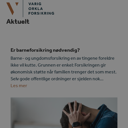
Open
Close
Skip
mobile
mobile
to
menu
menu
content
Aktuelt
Er barneforsikring nødvendig?
Barne- og ungdomsforsikring en av tingene foreldre
ikke vil kutte. Grunnen er enkel: Forsikringen gir
økonomisk støtte når familien trenger det som mest.
Selv gode offentlige ordninger er sjelden nok…
Les mer