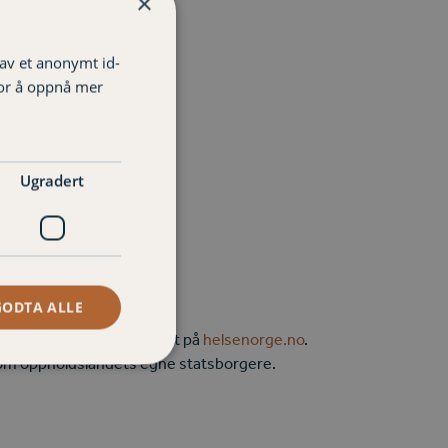
×
 av et anonymt id-
for å oppnå mer
Ugradert
GODTA ALLE
r gratis og bestilles enkelt på
helsenorge.no
.
 som oppholdslandets egne statsborgere.