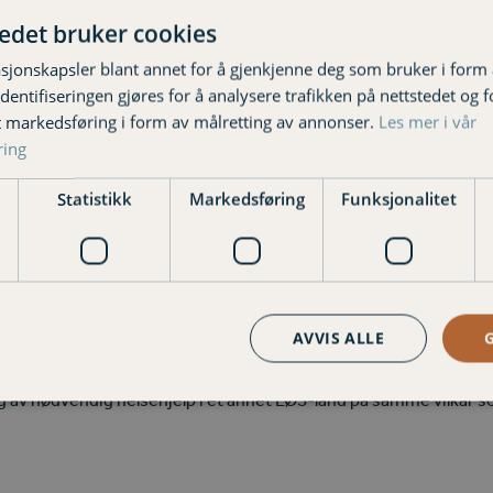
tedet bruker cookies
avreise
sjonskapsler blant annet for å gjenkjenne deg som bruker i form
 post.
ntifiseringen gjøres for å analysere trafikken på nettstedet og 
intfølende elektronikk som PC, TV, kaffetrakter og lignende.
t markedsføring i form av målretting av annonser.
Les mer i vår
en mot vannskader.
ring
og låst.
Statistikk
Markedsføring
Funksjonalitet
kke til seg mus og rotter.
og andre sosiale medier at du er fraværende over tid.
setrygdkort?
AVVIS ALLE
ygdkort i tillegg til reiseforsikring når du skal på ferie. Kortet e
ng av nødvendig helsehjelp i et annet EØS-land på samme vilkår