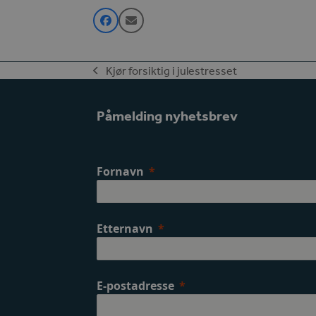
Kjør forsiktig i julestresset
previous
post:
Påmelding nyhetsbrev
Fornavn
Etternavn
E-postadresse