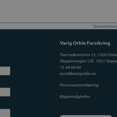
Sensorteknolo
next
post:
Varig Orkla Forsikring
Tverradkomsten 23, 7300 Orka
Sluppenvegen 12E. 7037 Slupp
72 48 88 00
post@varigorkla.no
Personvernerklæring
Klagemuligheter