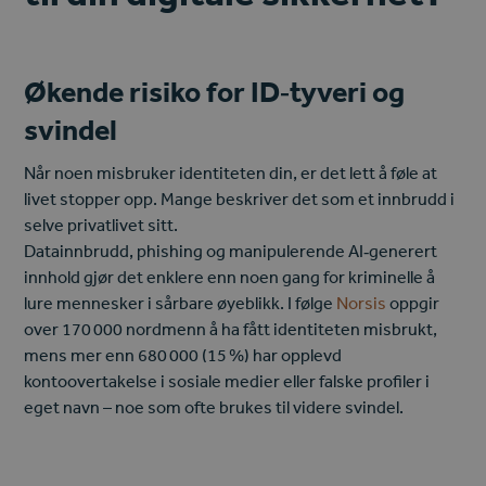
Økende risiko for ID‑tyveri og
svindel
Når noen misbruker identiteten din, er det lett å føle at
livet stopper opp. Mange beskriver det som et innbrudd i
selve privatlivet sitt.
Datainnbrudd, phishing og manipulerende AI‑generert
innhold gjør det enklere enn noen gang for kriminelle å
lure mennesker i sårbare øyeblikk. I følge
Norsis
oppgir
over 170 000 nordmenn å ha fått identiteten misbrukt,
mens mer enn 680 000 (15 %) har opplevd
kontoovertakelse i sosiale medier eller falske profiler i
eget navn – noe som ofte brukes til videre svindel.