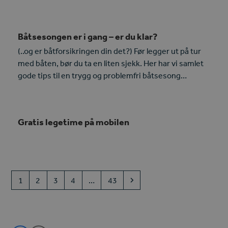
Båtsesongen er i gang – er du klar?
(..og er båtforsikringen din det?) Før legger ut på tur
med båten, bør du ta en liten sjekk. Her har vi samlet
gode tips til en trygg og problemfri båtsesong…
Gratis legetime på mobilen
Page
Page
Page
Page
Page
Next
1
2
3
4
…
43