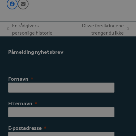
En rådgivers
Disse forsikringene
previous
next
personlige historie
trenger du ikke
post:
post:
Påmelding nyhetsbrev
Fornavn
Etternavn
E-postadresse