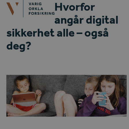
Open
Close
Hvorfor
Skip
mobile
mobile
to
angår digital
menu
menu
content
sikkerhet alle – også
deg?