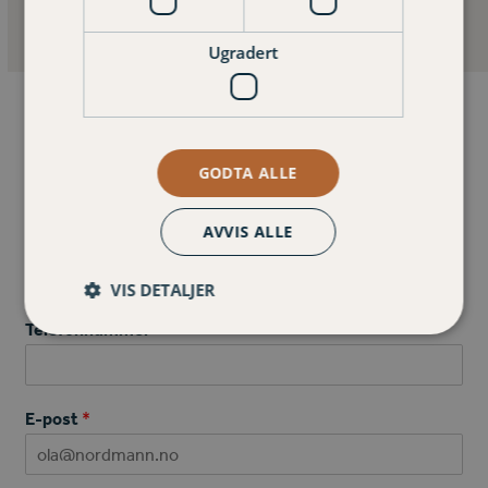
Forsirking.
Ugradert
Skriv til oss:
GODTA ALLE
AVVIS ALLE
Navn
*
VIS DETALJER
First
Last
Telefonnummer
*
E-post
*