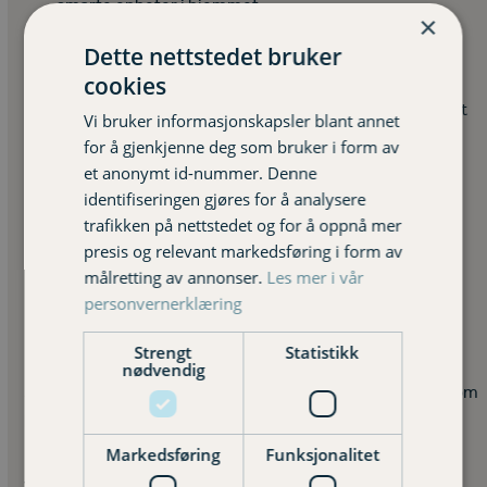
smarte enheter i hjemmet.
×
Snakk sammen om nettvett
Dette nettstedet bruker
Det er i samtalene tryggheten starter. Snakk med
cookies
barna, foreldrene og kollegene dine. Del erfaringer –
også de vanskelige. Det gjør det lettere å være på vakt
Vi bruker informasjonskapsler blant annet
når det gjelder.
for å gjenkjenne deg som bruker i form av
Vær oppmerksom på AI‑generert innhold
et anonymt id-nummer. Denne
Bilder, stemmer og videoer kan manipuleres på
identifiseringen gjøres for å analysere
sekunder. Lær deg å stille spørsmål:
Er dette ekte?
trafikken på nettstedet og for å oppnå mer
Hvem står bak?
presis og relevant markedsføring i form av
Vurder forsikringer som dekker digitale risikoer
målretting av annonser.
Les mer i vår
Mange vet ikke at forsikringer kan hjelpe ved blant
personvernerklæring
annet ID‑tyveri, økonomisk svindel, nettmisbruk og
nettmobbing og håndtering av
digital arv.
Strengt
Statistikk
nødvendig
Snakk med våre rådgivere
– vi hjelper deg å finne det som
passer din situasjon.
Markedsføring
Funksjonalitet
Våre forsikringer er levert i samarbeid med Frende