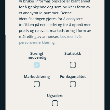
Vi bruker informasjonskapsler blant annet
for å gjenkjenne deg som bruker i form av
Fornavn
et anonymt id-nummer. Denne
identifiseringen gjøres for å analysere
trafikken på nettstedet og for å oppnå mer
Etternavn
presis og relevant markedsføring i form av
målretting av annonser.
Les mer i vår
personvernerklæring
E-postadresse
Strengt
Statistikk
nødvendig
Du kan når som helst melde deg av nyhetsbrevet
ved å klikke på "meld av" nederst i e-posten eller
Markedsføring
Funksjonalitet
sende oss en henvendelse på post@varigorkla.no
Meld på
Ugradert
© 2026 Varig Orkla Forsikring