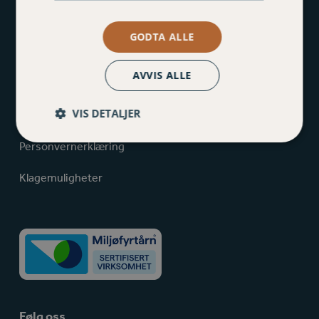
Varig Orkla Forsikring
GODTA ALLE
Tverradkomsten 23, 7300 Orkanger
AVVIS ALLE
Sluppenvegen 12E. 7037 Sluppen
72 48 88 00
VIS DETALJER
post@varigorkla.no
Personvernerklæring
Klagemuligheter
Følg oss