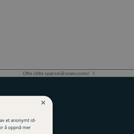
Ofte stilte spørsmål snøscooter
next
post:
×
nger
en
 av et anonymt id-
for å oppnå mer