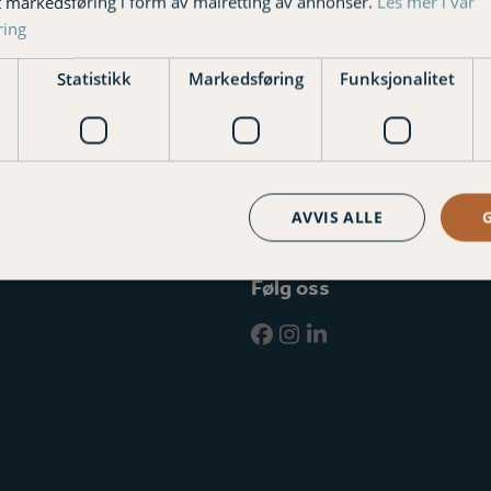
t markedsføring i form av målretting av annonser.
Les mer i vår
Personvernerklæring
ring
Klagemuligheter
Statistikk
Markedsføring
Funksjonalitet
AVVIS ALLE
vet
ler
a.no
Følg oss
Facebook
Instagram
LinkedIn