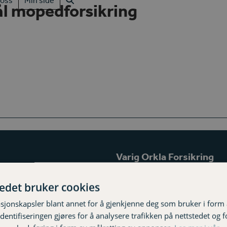
oss
Min side
ål mopedforsikring
Varig Orkla Forsikring
Tverradkomsten 23, 7300 Orka
tedet bruker cookies
Sluppenvegen 12E. 7037 Slupp
sjonskapsler blant annet for å gjenkjenne deg som bruker i form
72 48 88 00
ntifiseringen gjøres for å analysere trafikken på nettstedet og 
post@varigorkla.no