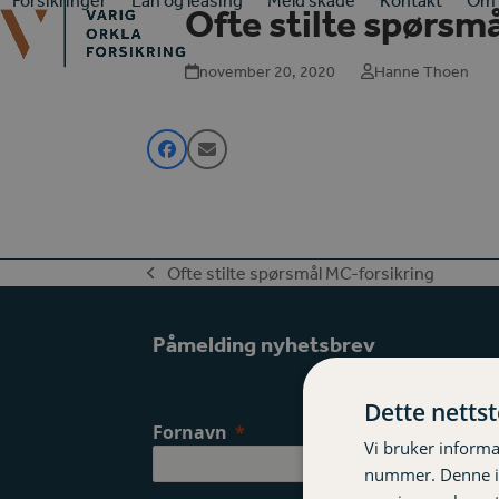
Forsikringer
Lån og leasing
Meld skade
Kontakt
Om 
Ofte stilte spørsm
Skip
to
content
november 20, 2020
Hanne Thoen
Ofte stilte spørsmål MC-forsikring
previous
post:
Påmelding nyhetsbrev
Dette netts
Fornavn
Vi bruker informa
nummer. Denne ide