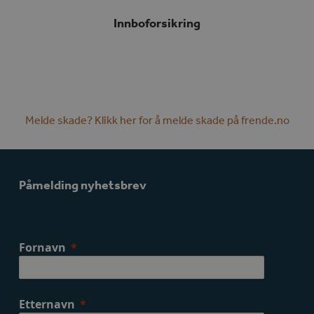
Innboforsikring
Melde skade? Klikk her for å melde skade på frende.no
Påmelding nyhetsbrev
Fornavn
Etternavn