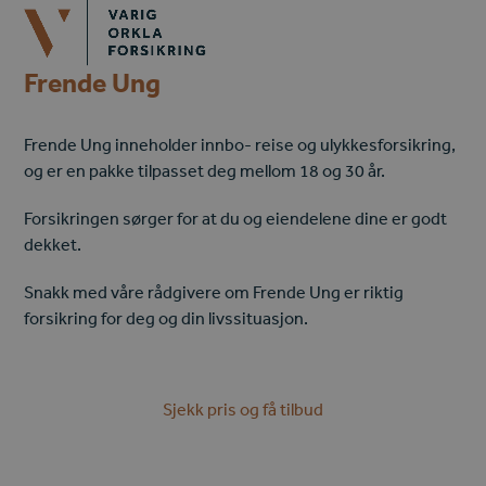
Open
Close
Skip
mobile
mobile
to
menu
menu
content
Frende Ung
Frende Ung inneholder innbo- reise og ulykkesforsikring,
og er en pakke tilpasset deg mellom 18 og 30 år.
Forsikringen sørger for at du og eiendelene dine er godt
dekket.
Snakk med våre rådgivere om Frende Ung er riktig
forsikring for deg og din livssituasjon.
Sjekk pris og få tilbud