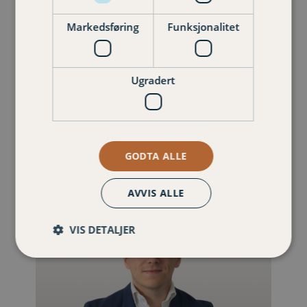
Markedsføring
Funksjonalitet
Renate Lian
Kunderådgiver privat
Ugradert
977 27 011
renate.lian@varigorkla.no
GODTA ALLE
AVVIS ALLE
VIS DETALJER