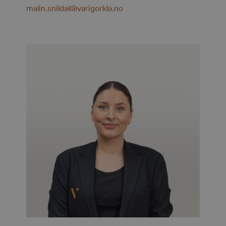
malin.snildal@varigorkla.no