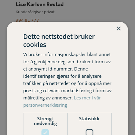
Lise Karlsen Røstad
Kunderådgiver privat
994 81 777
×
Lise.rostad@varigorkla.no
Dette nettstedet bruker
cookies
Vi bruker informasjonskapsler blant annet
for å gjenkjenne deg som bruker i form av
et anonymt id-nummer. Denne
identifiseringen gjøres for å analysere
trafikken på nettstedet og for å oppnå mer
presis og relevant markedsføring i form av
målretting av annonser.
Les mer i vår
personvernerklæring
Strengt
Statistikk
nødvendig