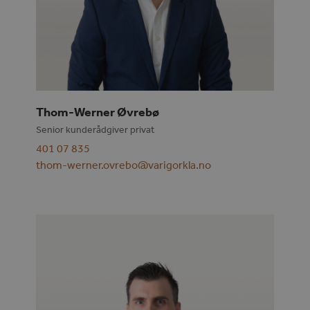
Thom-Werner Øvrebø
Senior kunderådgiver privat
401 07 835
thom-werner.ovrebo@varigorkla.no