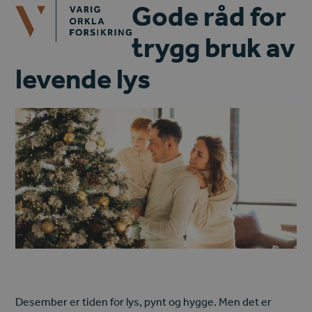
Open
Close
Gode råd for
Skip
mobile
mobile
to
trygg bruk av
menu
menu
content
levende lys
Desember er tiden for lys, pynt og hygge. Men det er