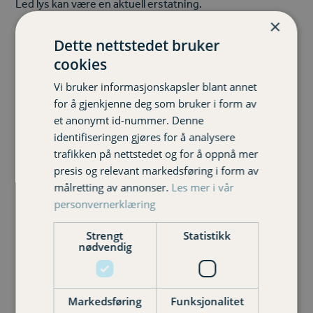
Led lys kan være en aktuell erstatning.
×
Ha god avstand mellom lysene
Dette nettstedet bruker
Det bør være minimum 10 cm avstand mellom lysene.
cookies
Når lys står nærme hverandre kan de smelte sammen og
ta fyr.
Vi bruker informasjonskapsler blant annet
for å gjenkjenne deg som bruker i form av
Sørg for at du har slukkeutstyr i orden og lett
et anonymt id-nummer. Denne
tilgjengelig.
identifiseringen gjøres for å analysere
Sjekk slukkeutstyret i hjemmet ditt og sørg for at det er i
trafikken på nettstedet og for å oppnå mer
orden, og at det er lett tilgjengelig.
presis og relevant markedsføring i form av
målretting av annonser.
Les mer i vår
personvernerklæring
Strengt
Statistikk
nødvendig
Kilde: Frende.no, brannvernforeningen.no
Markedsføring
Funksjonalitet