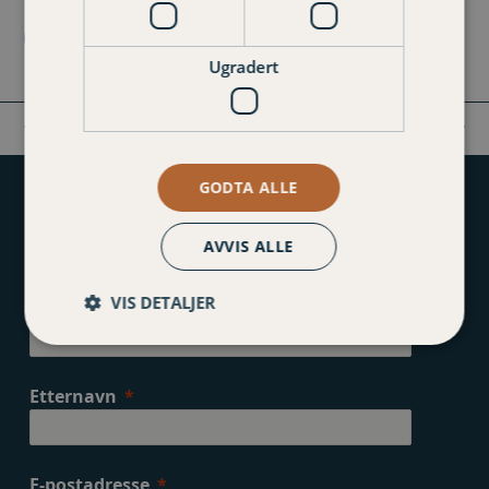
Ugradert
Den store
10 tips for trygg
previous
next
kollisjonsdagen
julebelysning
post:
post:
GODTA ALLE
Påmelding nyhetsbrev
AVVIS ALLE
VIS DETALJER
Fornavn
Etternavn
E-postadresse