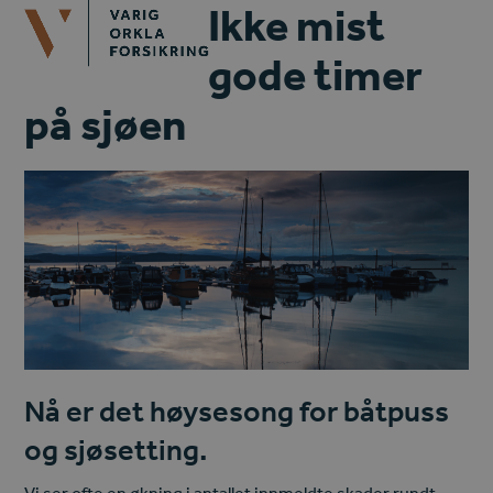
Open
Close
Ikke mist
Skip
mobile
mobile
to
gode timer
menu
menu
content
på sjøen
Nå er det høysesong for båtpuss
og sjøsetting.