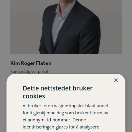
Kim Roger Flaten
Kunderådgiver privat
×
402 92 661 kim-roger.flaten@varigorkla.no
Dette nettstedet bruker
cookies
Phone
Email
Number
Vi bruker informasjonskapsler blant annet
for å gjenkjenne deg som bruker i form av
et anonymt id-nummer. Denne
identifiseringen gjøres for å analysere