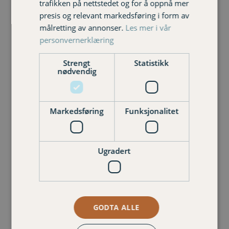
trafikken på nettstedet og for å oppnå mer
presis og relevant markedsføring i form av
målretting av annonser.
Les mer i vår
personvernerklæring
Strengt
Statistikk
nødvendig
Markedsføring
Funksjonalitet
Ugradert
Thom-Werner Øvrebø
Senior kunderådgiver privat
401 07 835 thom-werner.ovrebo@varigorkla.no
GODTA ALLE
Phone
Email