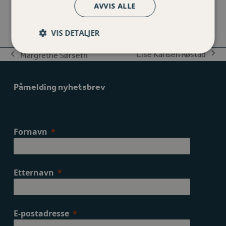
AVVIS ALLE
Number
VIS DETALJER
Lise Karlsen Røstad
Margrethe Sørseth
next
previous
post:
post:
Påmelding nyhetsbrev
Fornavn
Etternavn
E-postadresse