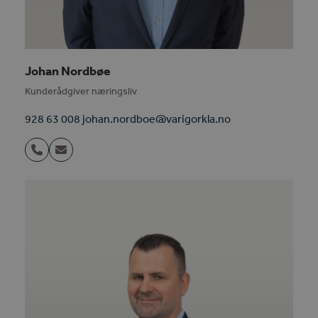
Johan Nordbøe
Kunderådgiver næringsliv
928 63 008 johan.nordboe@varigorkla.no
Phone
Email
Number