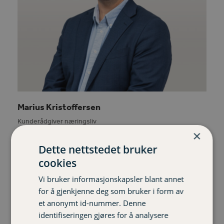
Marius Kristoffersen
Kunderådgiver næringsliv
×
472 40 425 marius.kristoffersen@varigorkla.no
Dette nettstedet bruker
cookies
Phone
Email
Number
Vi bruker informasjonskapsler blant annet
for å gjenkjenne deg som bruker i form av
et anonymt id-nummer. Denne
identifiseringen gjøres for å analysere