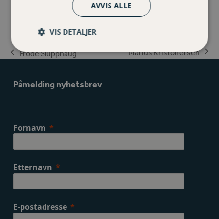
AVVIS ALLE
Number
VIS DETALJER
Marius Kristoffersen
Frode Slupphaug
next
previous
post:
post:
Påmelding nyhetsbrev
Fornavn
Etternavn
E-postadresse