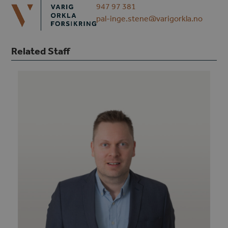
Open
Close
Skip
947 97 381
mobile
mobile
to
pal-inge.stene@varigorkla.no
menu
menu
content
Related Staff