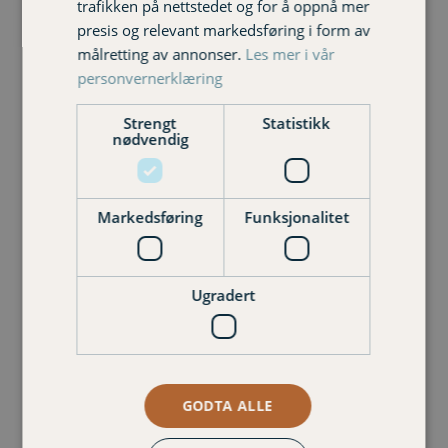
trafikken på nettstedet og for å oppnå mer
presis og relevant markedsføring i form av
målretting av annonser.
Les mer i vår
personvernerklæring
Strengt
Statistikk
nødvendig
Markedsføring
Funksjonalitet
Ugradert
Frode Slupphaug
Kunderådgiver næringsliv
950 68 900 frode.slupphaug@varigorkla.no
GODTA ALLE
Phone
Email