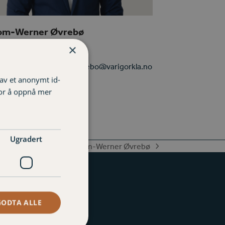
om-Werner Øvrebø
×
or kunderådgiver privat
07 835 thom-werner.ovrebo@varigorkla.no
 av et anonymt id-
for å oppnå mer
hone
Email
umber
Ugradert
Thom-Werner Øvrebø
next
post:
nger
GODTA ALLE
en