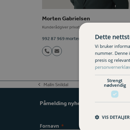
Morten Gabrielsen
Kunderådgiver privat
Dette netts
992 87 969 morten.gabrielsen@varigorkla.
Vi bruker informa
nummer. Denne ide
Phone
Email
Number
presis og relevan
personvernerklæ
Strengt
Malin Snildal
nødvendig
previous
post:
Påmelding nyhetsbrev
VIS DETALJER
Fornavn