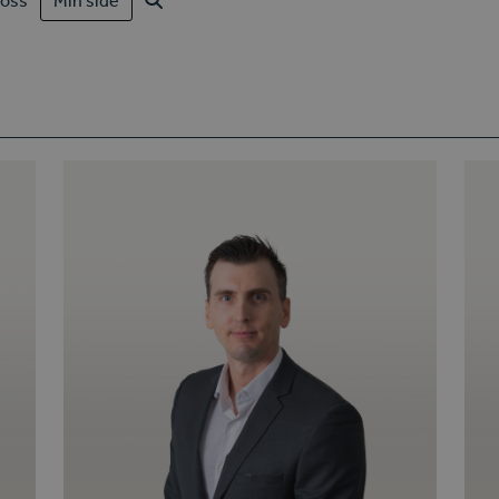
oss
Min side