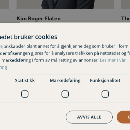
Kim Roger Flaten
Th
Kunderådgiver privat
Seni
tedet bruker cookies
no
402 92 661 kim-roger.flaten@varigorkla.no
401 
sjonskapsler blant annet for å gjenkjenne deg som bruker i form
ntifiseringen gjøres for å analysere trafikken på nettstedet og 
Phone
Email
P
Number
N
t markedsføring i form av målretting av annonser.
Les mer i vår
ring
Statistikk
Markedsføring
Funksjonalitet
Varig Orkla Forsikring
Tverradkomsten 23, 7300 Orka
AVVIS ALLE
Sluppenvegen 12E. 7037 Slupp