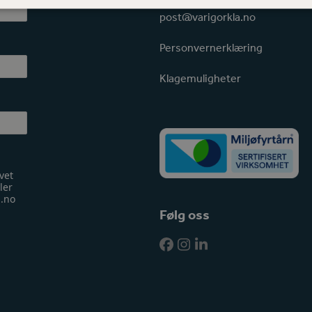
72 48 88 00
post@varigorkla.no
Personvernerklæring
Klagemuligheter
vet
ler
a.no
Følg oss
Facebook
Instagram
LinkedIn