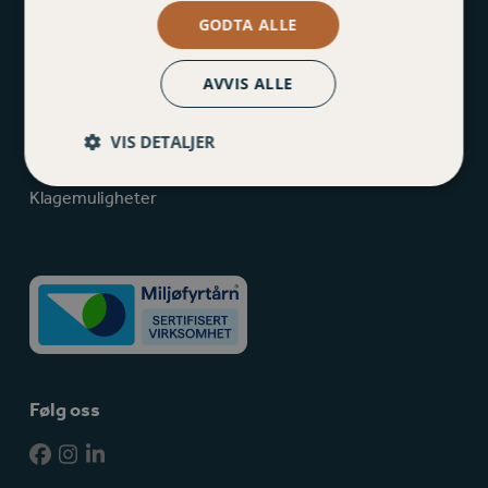
Tverradkomsten 23, 7300 Orkanger
GODTA ALLE
Sluppenvegen 12E. 7037 Sluppen
72 48 88 00
AVVIS ALLE
post@varigorkla.no
VIS DETALJER
Personvernerklæring
Klagemuligheter
Følg oss
Facebook
Instagram
LinkedIn