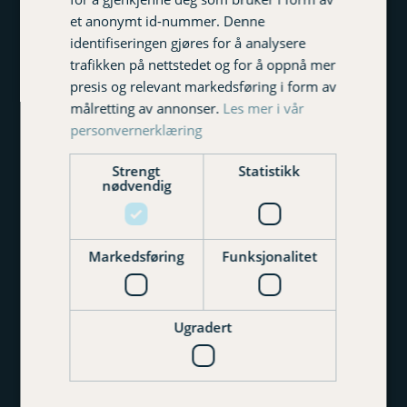
et anonymt id-nummer. Denne
identifiseringen gjøres for å analysere
Etternavn
trafikken på nettstedet og for å oppnå mer
presis og relevant markedsføring i form av
målretting av annonser.
Les mer i vår
E-postadresse
personvernerklæring
Strengt
Statistikk
nødvendig
Du kan når som helst melde deg av nyhetsbrevet
ved å klikke på "meld av" nederst i e-posten eller
sende oss en henvendelse på post@varigorkla.no
Markedsføring
Funksjonalitet
Meld på
© 2026 Varig Orkla Forsikring
Ugradert
Varig Orkla Forsikring