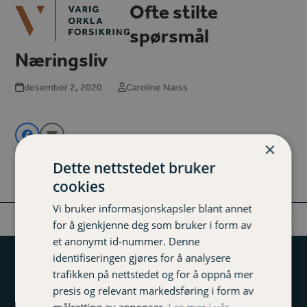
Open
Close
Ofte stilte
Skip
mobile
mobile
to
spørsmål
menu
menu
content
Næringsliv
desember 2, 2020
Caroline Næss
×
Dette nettstedet bruker
cookies
Vi bruker informasjonskapsler blant annet
Yrkesskadeforsikring og
El-
for å gjenkjenne deg som bruker i form av
previous
next
fritidsulykke NL
sparkesykkel
et anonymt id-nummer. Denne
post:
post:
identifiseringen gjøres for å analysere
Påmelding nyhetsbrev
trafikken på nettstedet og for å oppnå mer
presis og relevant markedsføring i form av
målretting av annonser.
Les mer i vår