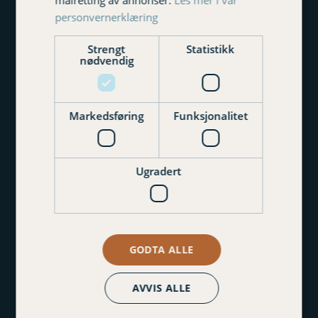
personvernerklæring
Strengt
Statistikk
nødvendig
Varig Orkla Forsikring
Markedsføring
Funksjonalitet
Tverradkomsten 23, 7300 Orkanger
Sluppenvegen 12E. 7037 Sluppen
Ugradert
72 48 88 00
post@varigorkla.no
Personvernerklæring
GODTA ALLE
Klagemuligheter
AVVIS ALLE