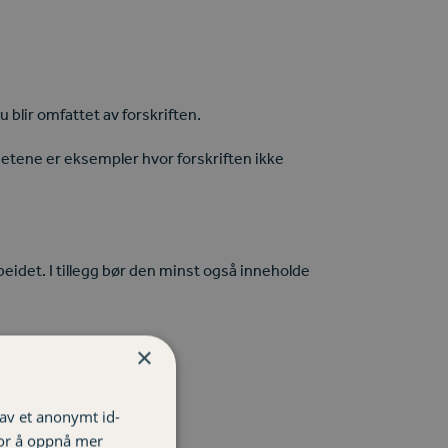
du blir omfattet av forskriften.
hetene er eksempler hvor forskriften ikke
beidet. I tillegg bør den minst også inneholde
×
 av et anonymt id-
for å oppnå mer