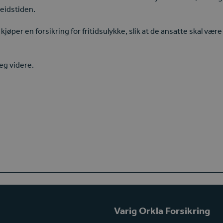
beidstiden.
e kjøper en forsikring for fritidsulykke, slik at de ansatte skal vær
deg videre.
Varig Orkla Forsikring