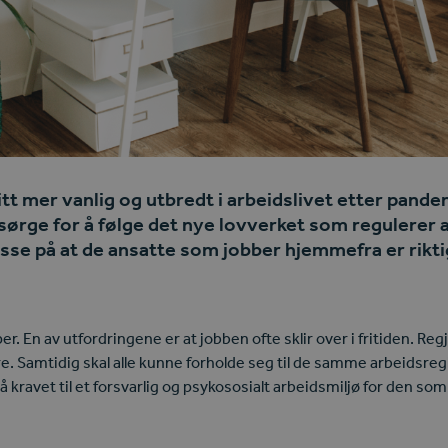
t mer vanlig og utbredt i arbeidslivet etter pande
å sørge for å følge det nye lovverket som regulerer
asse på at de ansatte som jobber hjemmefra er rikti
 En av utfordringene er at jobben ofte sklir over i fritiden. Regj
ere. Samtidig skal alle kunne forholde seg til de samme arbeidsre
kravet til et forsvarlig og psykososialt arbeidsmiljø for den so