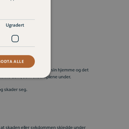
Ugradert
GODTA ALLE
tt mens de utførte jobben sin hjemme og det
il dekke dem, som eksemplene under.
og skader seg.
g at skaden eller sykdommen skjedde under