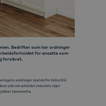
mien. Bedrifter som har ordninger
 arbeidsforholdet for ansatte som
g forsikret.
eringens endringer skal derfor bidra til å
glene selv om arbeidet vekselvis skjer
m jobber hjemmefra.