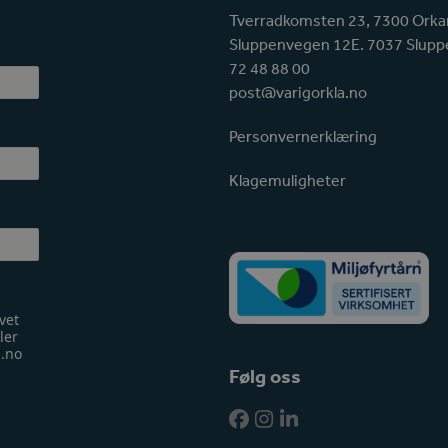
Tverradkomsten 23, 7300 Orka
Sluppenvegen 12E. 7037 Slupp
72 48 88 00
post@varigorkla.no
Personvernerklæring
Klagemuligheter
vet
ler
a.no
Følg oss
Facebook
Instagram
LinkedIn