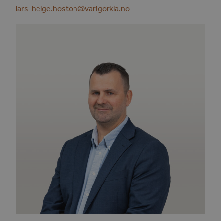
lars-helge.hoston@varigorkla.no