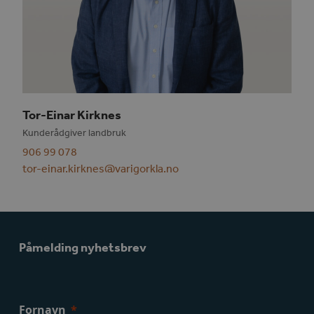
Tor-Einar Kirknes
Kunderådgiver landbruk
906 99 078
tor-einar.kirknes@varigorkla.no
Påmelding nyhetsbrev
Fornavn