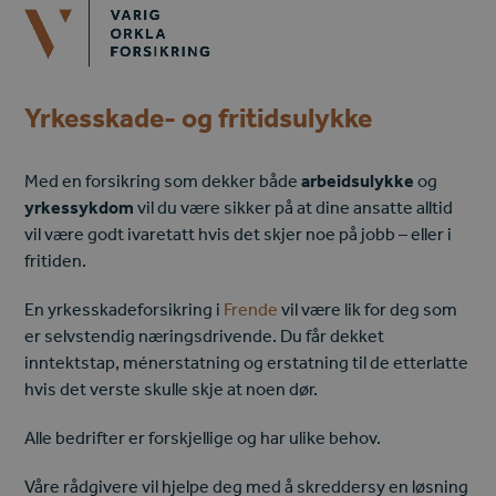
Open
Close
Skip
mobile
mobile
to
menu
menu
content
Yrkesskade- og fritidsulykke
Med en forsikring som dekker både
arbeidsulykke
og
yrkessykdom
vil du være sikker på at dine
ansatte alltid
vil være godt ivaretatt hvis det skjer noe på jobb – eller i
fritiden.
En yrkesskadeforsikring i
Frende
vil være lik for deg som
er selvstendig næringsdrivende. Du får dekket
inntektstap, ménerstatning og erstatning til de etterlatte
hvis det ve
rste skulle skje at noen dør.
Alle bedrifter er forskjellig
e
og har
ulik
e
behov.
Våre rådgivere vil hjelpe deg med å skreddersy en løsning