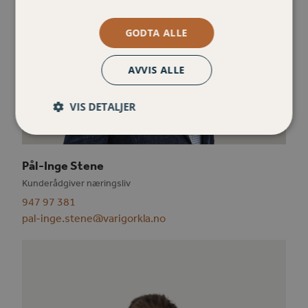
GODTA ALLE
AVVIS ALLE
VIS DETALJER
Pål-Inge Stene
Kunderådgiver næringsliv
947 97 381
pal-inge.stene@varigorkla.no