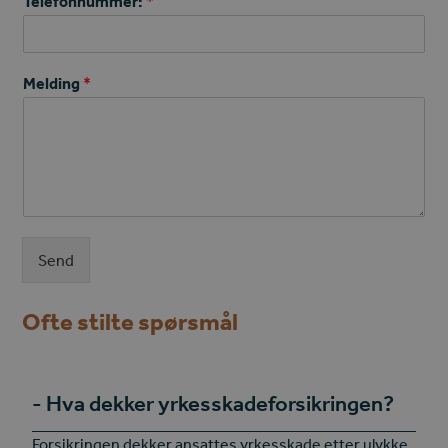
Telefonnummer:
*
Melding
*
Send
Ofte stilte spørsmål
Hva dekker yrkesskadeforsikringen?
Forsikringen dekker ansattes yrkesskade etter ulykke