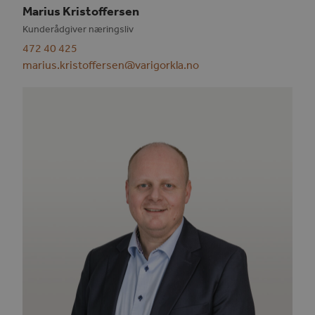
Marius Kristoffersen
Kunderådgiver næringsliv
472 40 425
marius.kristoffersen@varigorkla.no