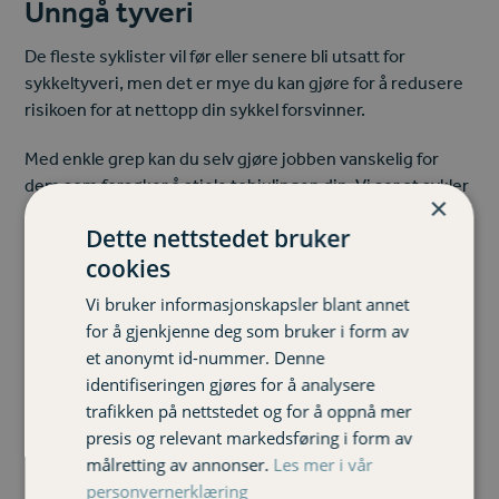
Unngå tyveri
De fleste syklister vil før eller senere bli utsatt for
sykkeltyveri, men det er mye du kan gjøre for å redusere
risikoen for at nettopp din sykkel forsvinner.
Med enkle grep kan du selv gjøre jobben vanskelig for
dem som forsøker å stjele tohjulingen din. Vi ser at sykler
×
som tydelig er merket er mindre interessante å stjele,
Dette nettstedet bruker
vanskeligere å omsette, og sannsynligheten er da større
cookies
for at de kommer til rette.
Vi bruker informasjonskapsler blant annet
Ikke ta sjansen på å kjøpe sykkel uten at du samtidig
for å gjenkjenne deg som bruker i form av
investerer i minst èn forsikringsgodkjent sykkellås. Og
et anonymt id-nummer. Denne
sørg for at du registrerer den i sykkelregisteret.
identifiseringen gjøres for å analysere
trafikken på nettstedet og for å oppnå mer
Sjekk pris på sykkelforsikring her
presis og relevant markedsføring i form av
målretting av annonser.
Les mer i vår
personvernerklæring