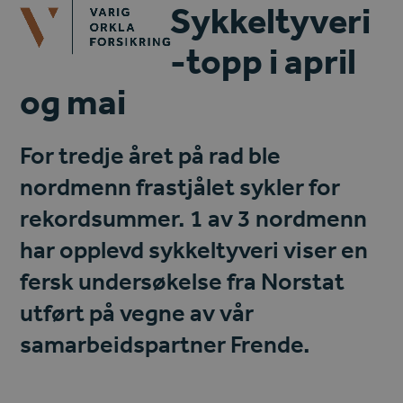
Open
Close
Sykkeltyveri
Skip
mobile
mobile
to
-topp i april
menu
menu
content
og mai
For tredje året på rad ble
nordmenn frastjålet sykler for
rekordsummer. 1 av 3 nordmenn
har opplevd sykkeltyveri viser en
fersk undersøkelse fra Norstat
utført på vegne av vår
samarbeidspartner Frende.