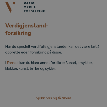
Open
Close
Skip
mobile
mobile
to
menu
menu
content
Verdigjenstand-
forsikring
Har du spesielt verdifulle gjenstander kan det være lurt å
opprette egen forsikring på disse.
I
Frende
kan du blant annet forsikre:
Bunad, smykker,
klokker, kunst, briller og sykler.
Sjekk pris og få tilbud