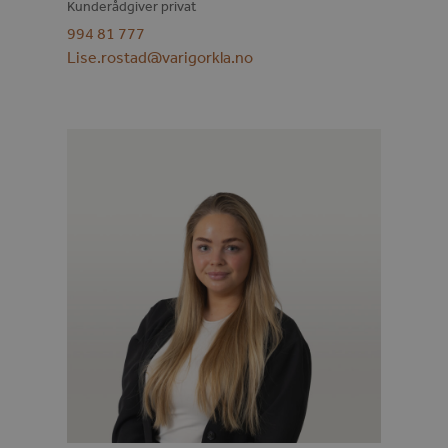
Kunderådgiver privat
994 81 777
Lise.rostad@varigorkla.no