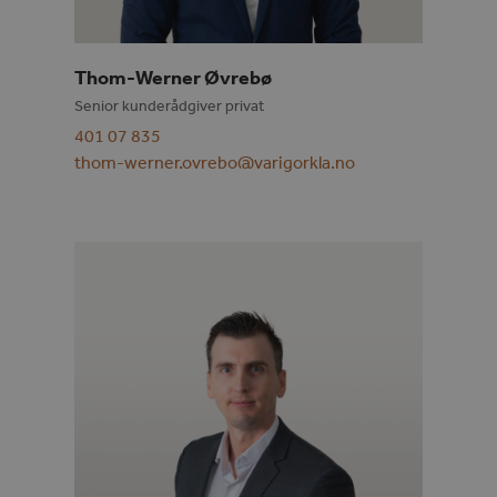
Thom-Werner Øvrebø
Senior kunderådgiver privat
401 07 835
thom-werner.ovrebo@varigorkla.no