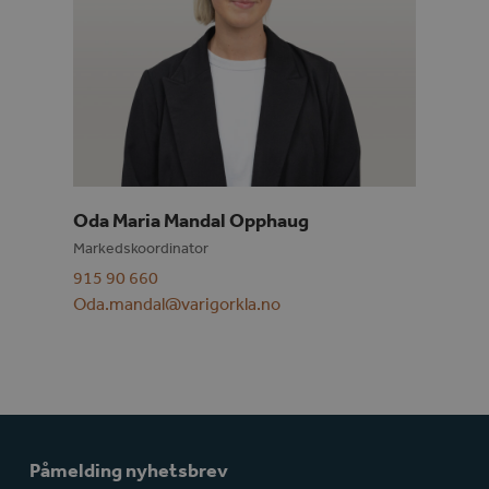
Oda Maria Mandal Opphaug
Markedskoordinator
915 90 660
Oda.mandal@varigorkla.no
Påmelding nyhetsbrev