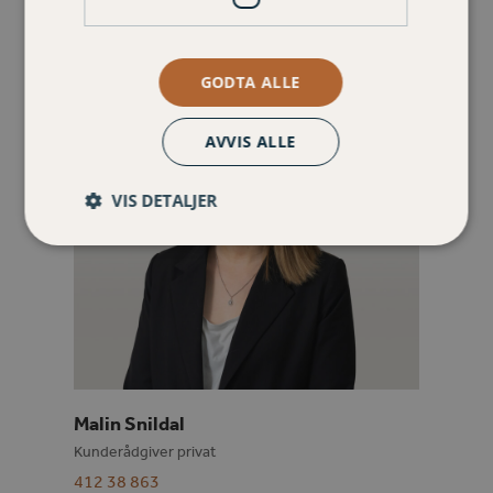
GODTA ALLE
AVVIS ALLE
VIS DETALJER
Malin Snildal
Kunderådgiver privat
412 38 863