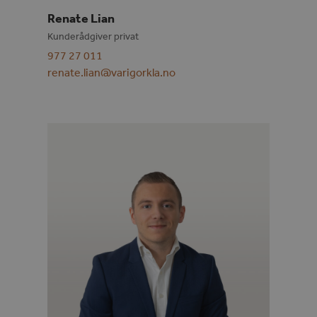
Renate Lian
Kunderådgiver privat
977 27 011
renate.lian@varigorkla.no