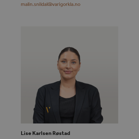
malin.snildal@varigorkla.no
Lise Karlsen Røstad