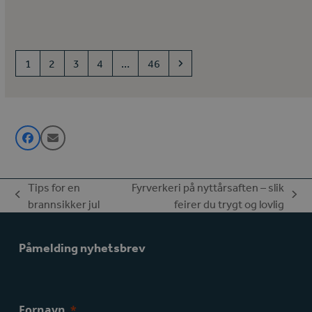
Page
Page
Page
Page
Page
Next
1
2
3
4
…
46
Tips for en
Fyrverkeri på nyttårsaften – slik
previous
next
brannsikker jul
feirer du trygt og lovlig
post:
post:
Påmelding nyhetsbrev
Fornavn