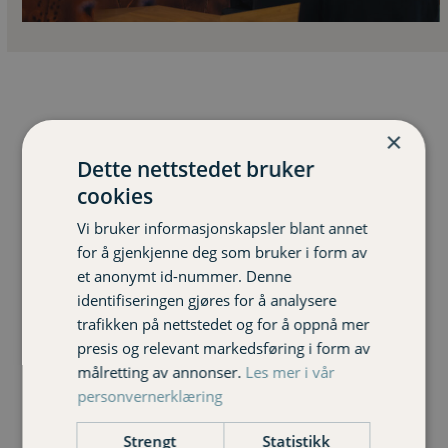
×
Dette nettstedet bruker
cookies
Bilforsikring
Vi bruker informasjonskapsler blant annet
for å gjenkjenne deg som bruker i form av
et anonymt id-nummer. Denne
identifiseringen gjøres for å analysere
trafikken på nettstedet og for å oppnå mer
presis og relevant markedsføring i form av
målretting av annonser.
Les mer i vår
personvernerklæring
Traktorforsikring
Strengt
Statistikk