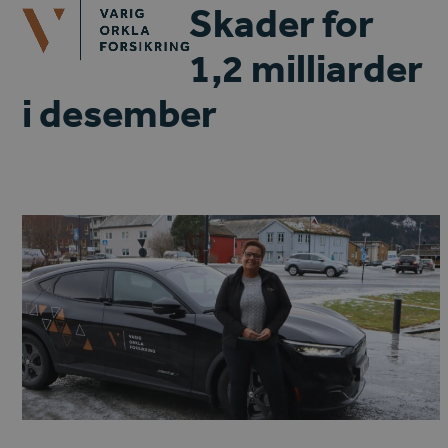
Open
Close
Skader for
Skip
mobile
mobile
to
1,2 milliarder
menu
menu
content
i desember