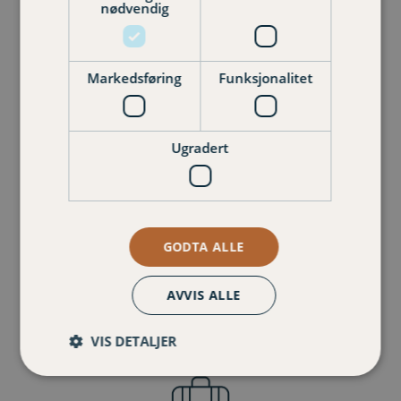
nødvendig
Markedsføring
Funksjonalitet
Innboforsikring
Ugradert
GODTA ALLE
AVVIS ALLE
Husforsikring
VIS DETALJER