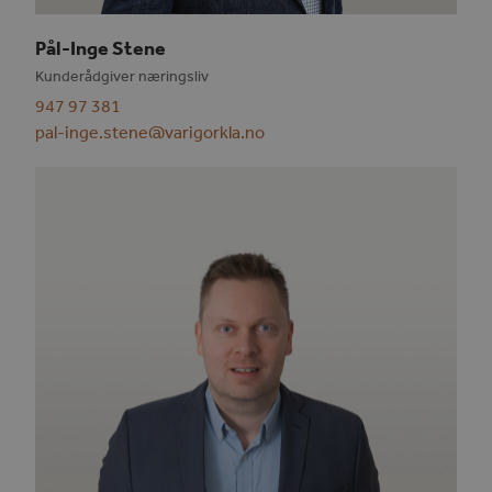
Pål-Inge Stene
Kunderådgiver næringsliv
947 97 381
pal-inge.stene@varigorkla.no