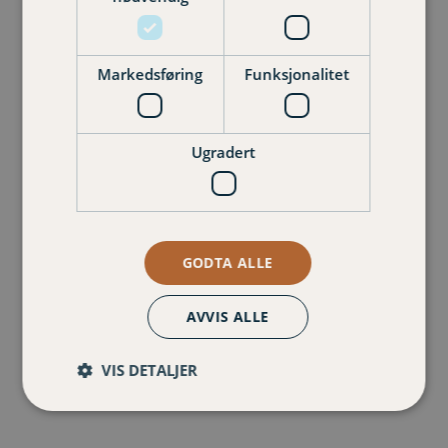
Relaterte forsikringer
Markedsføring
Funksjonalitet
Ugradert
Huseierforsikring næringsbygg
Huseierforsikring bolig
GODTA ALLE
AVVIS ALLE
Firmabilforsikring
VIS DETALJER