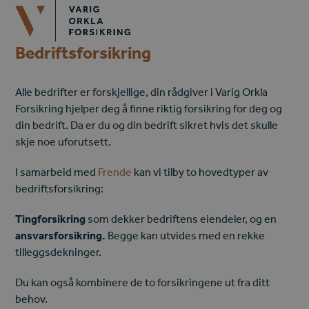
Open
Close
Skip
mobile
mobile
to
menu
menu
content
Bedriftsforsikring
Alle bedrifter er forskjellige, din rådgiver i Varig Orkla
Forsikring hjelper deg å finne riktig forsikring for de
g og
din bedrift. Da er du og din bedrift sikret hvis det skulle
skje noe uforutsett.
I samarbeid med
Frende
kan vi tilby
to hovedtyper av
bedriftsforsikring:
T
ingforsikring
som dekker bedriftens eiendeler, og en
ansvarsforsikring.
Begge kan utvides med en rekke
tilleggsdekninger.
Du kan også kombinere de to forsikringene ut fra ditt
behov.