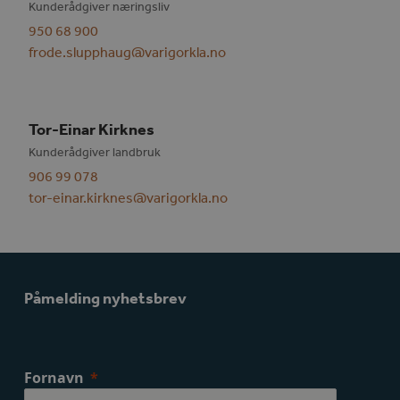
Kunderådgiver næringsliv
950 68 900
frode.slupphaug@varigorkla.no
Tor-Einar Kirknes
Kunderådgiver landbruk
906 99 078
tor-einar.kirknes@varigorkla.no
Påmelding nyhetsbrev
Fornavn