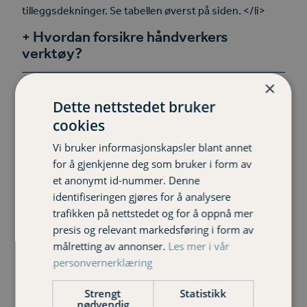
tilleggsdekninger. Se tabellen øverst på siden. </li>
Hvordan forsikre håndverkers
verktøy?
×
Hvilke krav stilles til sikring av verktøy
Dette nettstedet bruker
i bil?
cookies
Hva skal være med når jeg skal
Vi bruker informasjonskapsler blant annet
bestemme forsikringssum for
for å gjenkjenne deg som bruker i form av
bedriftens eiendeler?
et anonymt id-nummer. Denne
identifiseringen gjøres for å analysere
Dekker forsikringen glasskader i
trafikken på nettstedet og for å oppnå mer
bedriftens lokaler?
presis og relevant markedsføring i form av
målretting av annonser.
Les mer i vår
personvernerklæring
Strengt
Statistikk
nødvendig