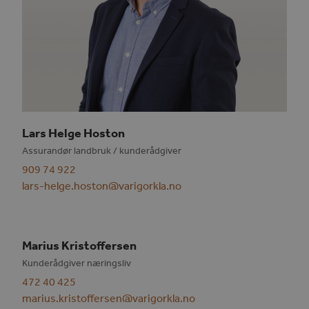
Lars Helge Hoston
Assurandør landbruk / kunderådgiver
909 74 922
lars-helge.hoston@varigorkla.no
Marius Kristoffersen
Kunderådgiver næringsliv
472 40 425
marius.kristoffersen@varigorkla.no