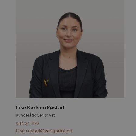
Lise Karlsen Røstad
Kunderådgiver privat
994 81 777
Lise.rostad@varigorkla.no