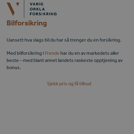
Open
Close
Skip
mobile
mobile
to
menu
menu
content
Bilforsikring
Uansett hva slags bil du har så trenger du en forsikring.
Med bilforsikring i
Frende
har du en av markedets aller
beste –
med blant annet landets raskeste opptjening av
bonus.
Sjekk pris og få tilbud