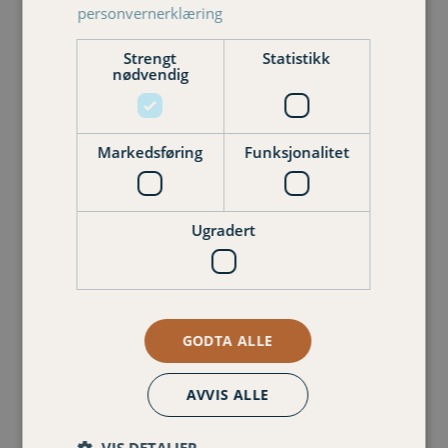
personvernerklæring
Strengt
Statistikk
nødvendig
Thom-Werner Øvrebø
Senior kunderådgiver privat
401 07 835
Markedsføring
Funksjonalitet
thom-werner.ovrebo@varigorkla.no
Ugradert
GODTA ALLE
AVVIS ALLE