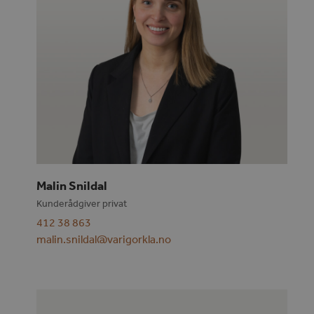
Malin Snildal
Kunderådgiver privat
412 38 863
malin.snildal@varigorkla.no