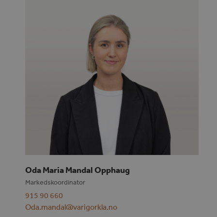
Oda Maria Mandal Opphaug
Markedskoordinator
915 90 660
Oda.mandal@varigorkla.no