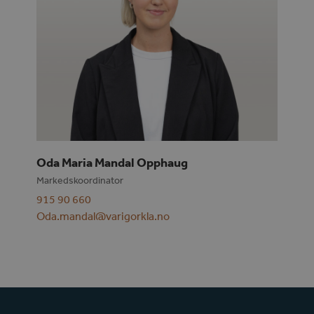
Oda Maria Mandal Opphaug
Markedskoordinator
915 90 660
Oda.mandal@varigorkla.no