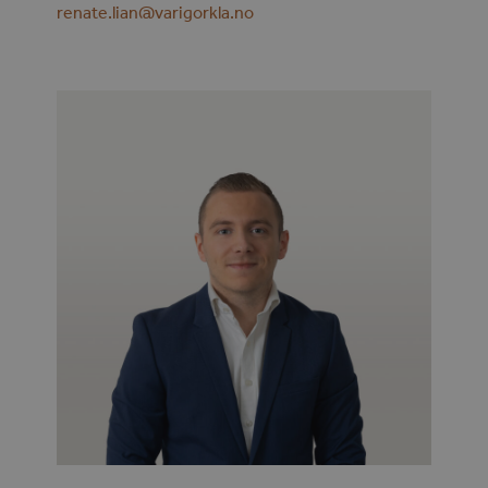
renate.lian@varigorkla.no