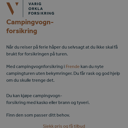
Open
Close
Skip
mobile
mobile
to
menu
menu
content
Campingvogn-
forsikring
Når du reiser på ferie håper du selvsagt at du ikke skal få
brukt for forsikringen på turen.
Med campingvognforsikring i
Frende
kan du nyte
campingturen uten bekymringer. Du får rask og god hjelp
om du skulle trenge det.
Du kan kjøpe campingvogn-
forsikring med kasko eller brann og tyveri.
Finn den som passer ditt behov.
Sjekk pris og få tilbud