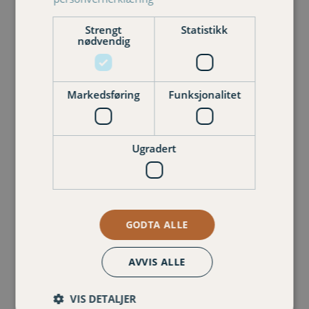
Strengt
Statistikk
Kontakt oss
nødvendig
Markedsføring
Funksjonalitet
Martin Kjøren
Senior kunderådgiver privat
906 11 310
Ugradert
martin.kjoren@varigorkla.no
GODTA ALLE
AVVIS ALLE
VIS DETALJER