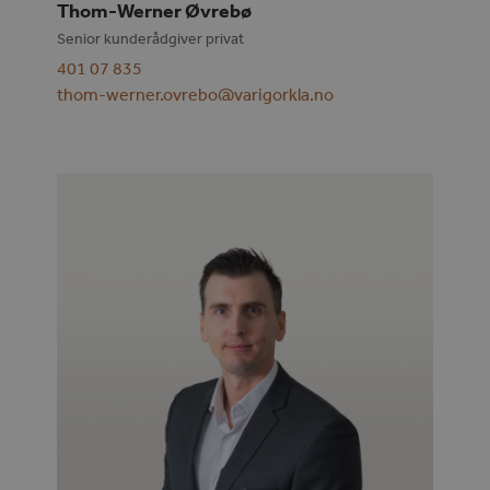
Thom-Werner Øvrebø
Senior kunderådgiver privat
401 07 835
thom-werner.ovrebo@varigorkla.no