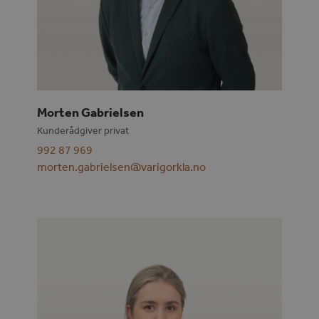
Morten Gabrielsen
Kunderådgiver privat
992 87 969
morten.gabrielsen@varigorkla.no