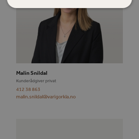
Malin Snildal
Kunderådgiver privat
412 38 863
malin.snildal@varigorkla.no