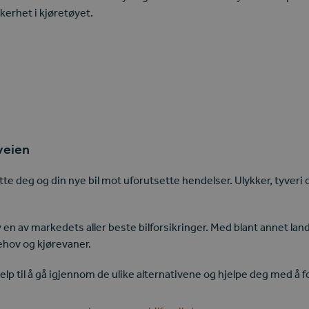
kerhet i kjøretøyet.
veien
te deg og din nye bil mot uforutsette hendelser. Ulykker, tyveri 
by en av markedets aller beste bilforsikringer. Med blant annet la
behov og kjørevaner.
lp til å gå igjennom de ulike alternativene og hjelpe deg med å 