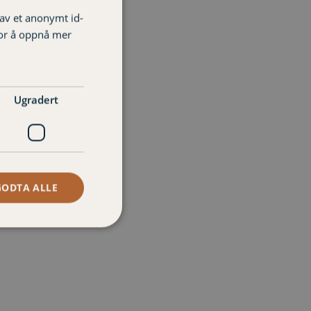
 av et anonymt id-
ise Karlsen Røstad
for å oppnå mer
nderådgiver privat
94 81 777
ise.rostad@varigorkla.no
Ugradert
GODTA ALLE