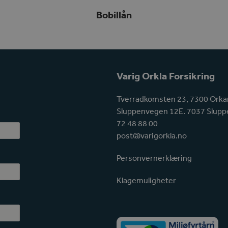
Bobillån
Varig Orkla Forsikring
Tverradkomsten 23, 7300 Orka
Sluppenvegen 12E. 7037 Slupp
72 48 88 00
post@varigorkla.no
Personvernerklæring
Klagemuligheter