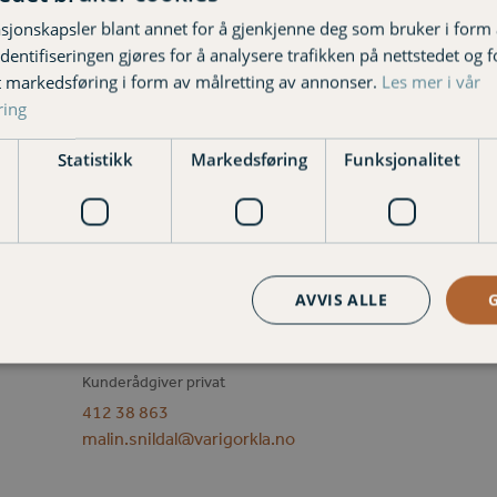
sjonskapsler blant annet for å gjenkjenne deg som bruker i form
L
ntifiseringen gjøres for å analysere trafikken på nettstedet og 
Ku
t markedsføring i form av målretting av annonser.
Les mer i vår
9
ring
L
Statistikk
Markedsføring
Funksjonalitet
AVVIS ALLE
Malin Snildal
Kunderådgiver privat
412 38 863
malin.snildal@varigorkla.no