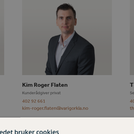
Kim Roger Flaten
T
Kunderådgiver privat
Se
402 92 661
4
kim-roger.flaten@varigorkla.no
t
tedet bruker cookies