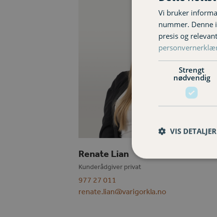
Vi bruker informa
nummer. Denne ide
presis og relevan
personvernerklæ
Strengt
nødvendig
VIS DETALJER
Renate Lian
Kunderådgiver privat
977 27 011
renate.lian@varigorkla.no