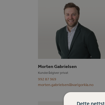
Morten Gabrielsen
Kunderådgiver privat
992 87 969
morten.gabrielsen@varigorkla.no
Dette netts