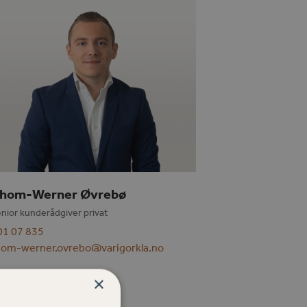
hom-Werner Øvrebø
nior kunderådgiver privat
01 07 835
hom-werner.ovrebo@varigorkla.no
×