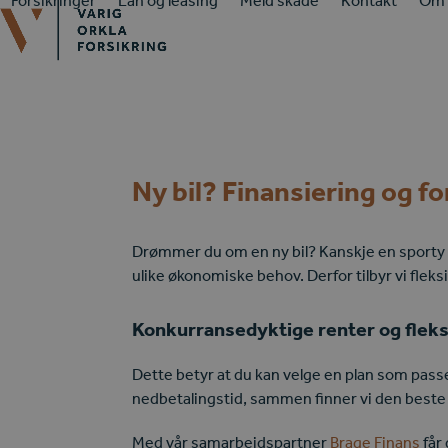
Forsikringer
Lån og leasing
Meld skade
Kontakt
Om 
Skip
to
content
Ny bil? Finansiering og fo
Drømmer du om en ny bil? Kanskje en sporty elbi
ulike økonomiske behov. Derfor tilbyr vi fle
Konkurransedyktige renter og fleks
Dette betyr at du kan velge en plan som passe
nedbetalingstid, sammen finner vi den beste
Med vår samarbeidspartner
Brage Finans
får 