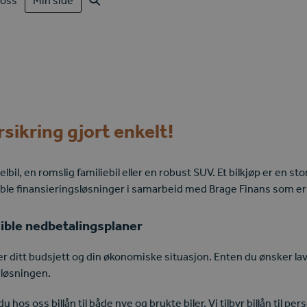
oss
Min side
rsikring gjort enkelt!
l, en romslig familiebil eller en robust SUV. Et bilkjøp er en sto
ksible finansieringsløsninger i samarbeid med Brage Finans som e
ible nedbetalingsplaner
r ditt budsjett og din økonomiske situasjon. Enten du ønsker lav
 løsningen.
du hos oss billån til både nye og brukte biler. Vi tilbyr billån til pe